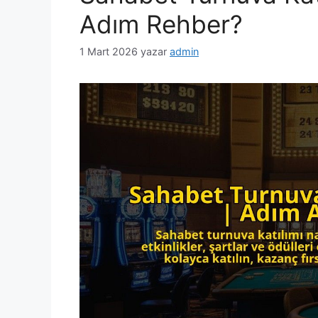
Adım Rehber?
1 Mart 2026
yazar
admin