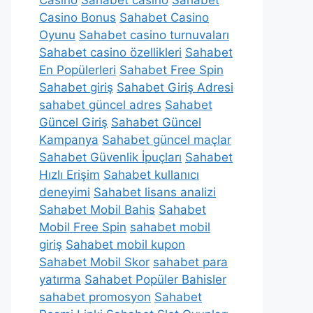
Casino Bonus
Sahabet Casino
Oyunu
Sahabet casino turnuvaları
Sahabet casino özellikleri
Sahabet
En Popülerleri
Sahabet Free Spin
Sahabet giriş
Sahabet Giriş Adresi
sahabet güncel adres
Sahabet
Güncel Giriş
Sahabet Güncel
Kampanya
Sahabet güncel maçlar
Sahabet Güvenlik İpuçları
Sahabet
Hızlı Erişim
Sahabet kullanıcı
deneyimi
Sahabet lisans analizi
Sahabet Mobil Bahis
Sahabet
Mobil Free Spin
sahabet mobil
giriş
Sahabet mobil kupon
Sahabet Mobil Skor
sahabet para
yatırma
Sahabet Popüler Bahisler
sahabet promosyon
Sahabet