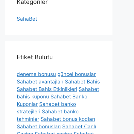
Kategoriler
SahaBet
Etiket Bulutu
deneme bonusu
güncel bonuslar
Sahabet avantajları
Sahabet Bahis
Sahabet Bahis Etkinlikleri
Sahabet
bahis kuponu
Sahabet Banko
Kuponlar
Sahabet banko
stratejileri
Sahabet banko
tahminler
Sahabet bonus kodları
Sahabet bonusları
Sahabet Canlı
Casino
Sahabet casino
Sahabet