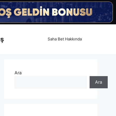
iş
Saha Bet Hakkında
Ara
Ara