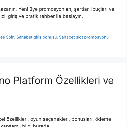
anın. Yeni üye promosyonları, şartlar, ipuçları ve
zlı giriş ve pratik rehber ile başlayın.
ee Spin
,
Sahabet giriş bonusu
,
Sahabet slot promosyonu
o Platform Özellikleri ve
 özellikleri, oyun seçenekleri, bonusları, ödeme
 kapsamlı bilgi burada.