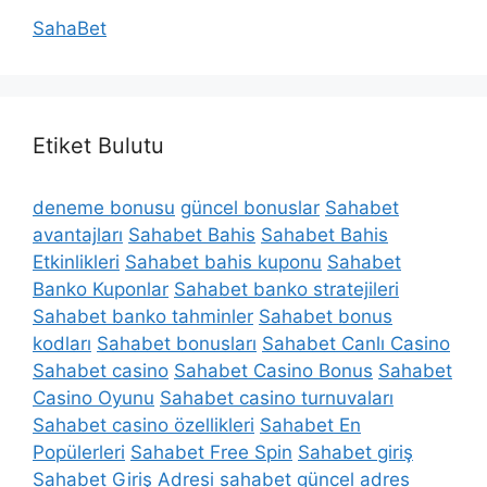
SahaBet
Etiket Bulutu
deneme bonusu
güncel bonuslar
Sahabet
avantajları
Sahabet Bahis
Sahabet Bahis
Etkinlikleri
Sahabet bahis kuponu
Sahabet
Banko Kuponlar
Sahabet banko stratejileri
Sahabet banko tahminler
Sahabet bonus
kodları
Sahabet bonusları
Sahabet Canlı Casino
Sahabet casino
Sahabet Casino Bonus
Sahabet
Casino Oyunu
Sahabet casino turnuvaları
Sahabet casino özellikleri
Sahabet En
Popülerleri
Sahabet Free Spin
Sahabet giriş
Sahabet Giriş Adresi
sahabet güncel adres