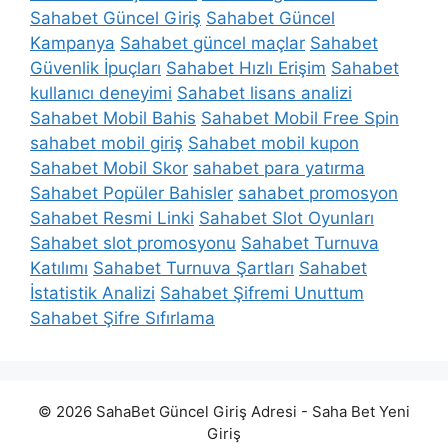
Sahabet Güncel Giriş
Sahabet Güncel
Kampanya
Sahabet güncel maçlar
Sahabet
Güvenlik İpuçları
Sahabet Hızlı Erişim
Sahabet
kullanıcı deneyimi
Sahabet lisans analizi
Sahabet Mobil Bahis
Sahabet Mobil Free Spin
sahabet mobil giriş
Sahabet mobil kupon
Sahabet Mobil Skor
sahabet para yatırma
Sahabet Popüler Bahisler
sahabet promosyon
Sahabet Resmi Linki
Sahabet Slot Oyunları
Sahabet slot promosyonu
Sahabet Turnuva
Katılımı
Sahabet Turnuva Şartları
Sahabet
İstatistik Analizi
Sahabet Şifremi Unuttum
Sahabet Şifre Sıfırlama
© 2026 SahaBet Güncel Giriş Adresi - Saha Bet Yeni
Giriş