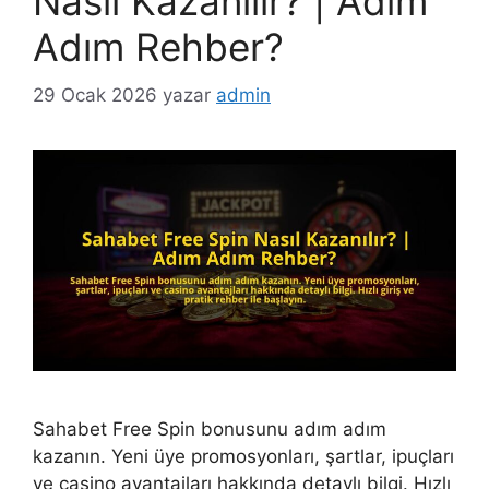
Nasıl Kazanılır? | Adım
Adım Rehber?
29 Ocak 2026
yazar
admin
Sahabet Free Spin bonusunu adım adım
kazanın. Yeni üye promosyonları, şartlar, ipuçları
ve casino avantajları hakkında detaylı bilgi. Hızlı