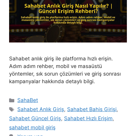
Sahabet anlık giriş ile platforma hızlı erişin.
Adım adım rehber, mobil ve masaüstü
yöntemler, sık sorun çözümleri ve giriş sonrası
kampanyalar hakkında detaylı bilgi.
K
SahaBet
a
E
Sahabet Anlık Giriş
,
Sahabet Bahis Girişi
,
t
t
Sahabet Güncel Giriş
,
Sahabet Hızlı Erişim
,
e
i
sahabet mobil giriş
g
k