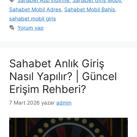
Sahabet App İndirme
,
Sahabet Giriş Mobil
,
t
t
Sahabet Mobil Adres
,
Sahabet Mobil Bahis
,
e
i
sahabet mobil giriş
g
k
Yorum yap
o
e
r
t
i
l
l
e
e
Sahabet Anlık Giriş
r
r
Nasıl Yapılır? | Güncel
Erişim Rehberi?
7 Mart 2026
yazar
admin