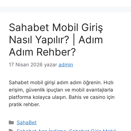
Sahabet Mobil Giriş
Nasıl Yapılır? | Adım
Adım Rehber?
17 Nisan 2026
yazar
admin
Sahabet mobil girişi adım adım öğrenin. Hızlı
erişim, güvenlik ipuçları ve mobil avantajlarla
platforma kolayca ulaşın. Bahis ve casino için
pratik rehber.
K
SahaBet
a
E