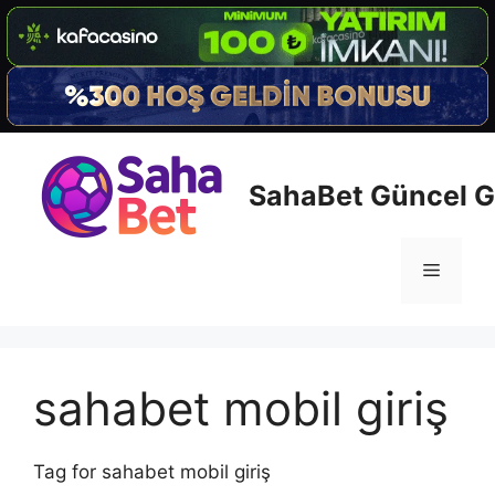
İçeriğe
atla
SahaBet Güncel Gir
Menü
sahabet mobil giriş
Tag for sahabet mobil giriş