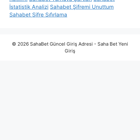
İstatistik Analizi
Sahabet Şifremi Unuttum
Sahabet Şifre Sıfırlama
© 2026 SahaBet Güncel Giriş Adresi - Saha Bet Yeni
Giriş