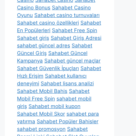
Casino Bonus
Sahabet Casino
Oyunu
Sahabet casino turnuvaları
Sahabet casino özellikleri
Sahabet
En Popülerleri
Sahabet Free Spin
Sahabet giriş
Sahabet Giriş Adresi
sahabet güncel adres
Sahabet
Güncel Giriş
Sahabet Güncel
Kampanya
Sahabet güncel maçlar
Sahabet Güvenlik İpuçları
Sahabet
Hızlı Erişim
Sahabet kullanıcı
deneyimi
Sahabet lisans analizi
Sahabet Mobil Bahis
Sahabet
Mobil Free Spin
sahabet mobil
giriş
Sahabet mobil kupon
Sahabet Mobil Skor
sahabet para
yatırma
Sahabet Popüler Bahisler
sahabet promosyon
Sahabet