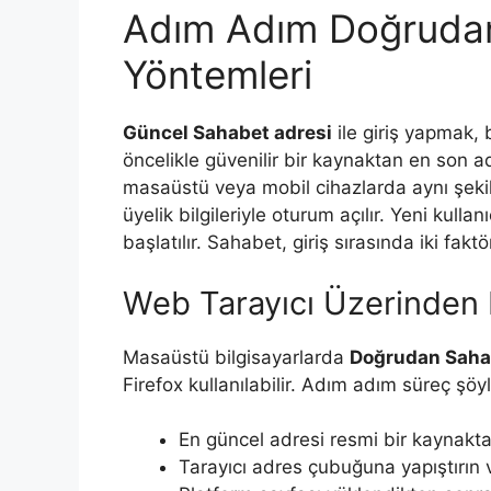
Adım Adım Doğrudan
Yöntemleri
Güncel Sahabet adresi
ile giriş yapmak, b
öncelikle güvenilir bir kaynaktan en son ad
masaüstü veya mobil cihazlarda aynı şekil
üyelik bilgileriyle oturum açılır. Yeni kull
başlatılır. Sahabet, giriş sırasında iki fak
Web Tarayıcı Üzerinden 
Masaüstü bilgisayarlarda
Doğrudan Saha
Firefox kullanılabilir. Adım adım süreç şöyl
En güncel adresi resmi bir kaynakta
Tarayıcı adres çubuğuna yapıştırın 