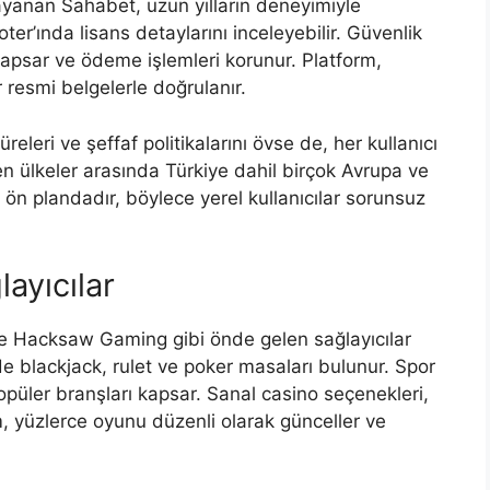
dayanan Sahabet, uzun yılların deneyimiyle
ooter’ında lisans detaylarını inceleyebilir. Güvenlik
 kapsar ve ödeme işlemleri korunur. Platform,
 resmi belgelerle doğrulanır.
üreleri ve şeffaf politikalarını övse de, her kullanıcı
n ülkeler arasında Türkiye dahil birçok Avrupa ve
e ön plandadır, böylece yerel kullanıcılar sorunsuz
ayıcılar
ve Hacksaw Gaming gibi önde gelen sağlayıcılar
e blackjack, rulet ve poker masaları bulunur. Spor
popüler branşları kapsar. Sanal casino seçenekleri,
rm, yüzlerce oyunu düzenli olarak günceller ve