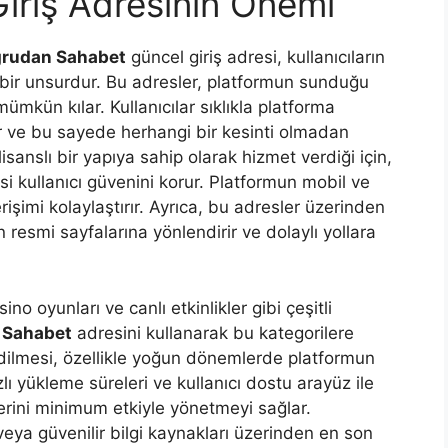
riş Adresinin Önemi
rudan Sahabet
güncel giriş adresi, kullanıcıların
k bir unsurdur. Bu adresler, platformun sunduğu
ümkün kılar. Kullanıcılar sıklıkla platforma
r ve bu sayede herhangi bir kesinti olmadan
isanslı bir yapıya sahip olarak hizmet verdiği için,
si kullanıcı güvenini korur. Platformun mobil ve
işimi kolaylaştırır. Ayrıca, bu adresler üzerinden
resmi sayfalarına yönlendirir ve dolaylı yollara
no oyunları ve canlı etkinlikler gibi çeşitli
 Sahabet
adresini kullanarak bu kategorilere
 edilmesi, özellikle yoğun dönemlerde platformun
ızlı yükleme süreleri ve kullanıcı dostu arayüz ile
klerini minimum etkiyle yönetmeyi sağlar.
veya güvenilir bilgi kaynakları üzerinden en son