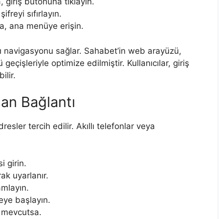
 giriş butonuna tıklayın.
şifreyi sıfırlayın.
, ana menüye erişin.
lı navigasyonu sağlar. Sahabet’in web arayüzü,
eçişleriyle optimize edilmiştir. Kullanıcılar, giriş
ilir.
an Bağlantı
esler tercih edilir. Akıllı telefonlar veya
i girin.
ak uyarlanır.
amlayın.
ye başlayın.
er mevcutsa.