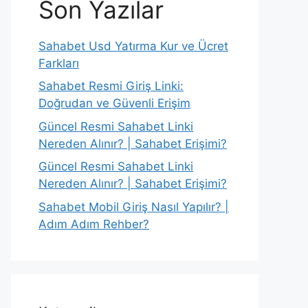
Son Yazılar
Sahabet Usd Yatırma Kur ve Ücret
Farkları
Sahabet Resmi Giriş Linki:
Doğrudan ve Güvenli Erişim
Güncel Resmi Sahabet Linki
Nereden Alınır? | Sahabet Erişimi?
Güncel Resmi Sahabet Linki
Nereden Alınır? | Sahabet Erişimi?
Sahabet Mobil Giriş Nasıl Yapılır? |
Adım Adım Rehber?