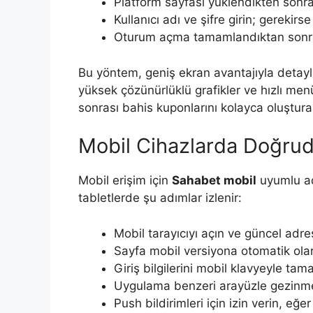
Platform sayfası yüklendikten sonra,
Kullanıcı adı ve şifre girin; gerekirse 
Oturum açma tamamlandıktan sonra
Bu yöntem, geniş ekran avantajıyla detay
yüksek çözünürlüklü grafikler ve hızlı menü g
sonrası bahis kuponlarını kolayca oluşturab
Mobil Cihazlarda Doğrud
Mobil erişim için
Sahabet mobil
uyumlu adr
tabletlerde şu adımlar izlenir:
Mobil tarayıcıyı açın ve güncel adres
Sayfa mobil versiyona otomatik olar
Giriş bilgilerini mobil klavyeyle tam
Uygulama benzeri arayüzle gezinme
Push bildirimleri için izin verin, eğ