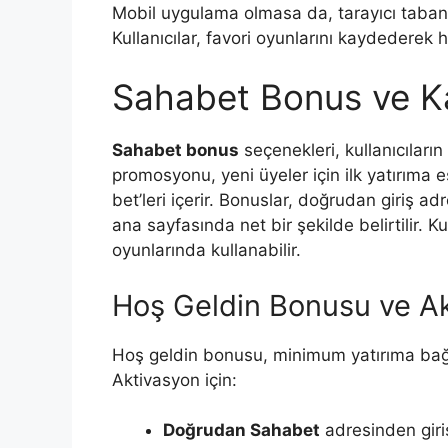
Mobil uygulama olmasa da, tarayıcı tabanl
Kullanıcılar, favori oyunlarını kaydederek h
Sahabet Bonus ve K
Sahabet bonus
seçenekleri, kullanıcıların
promosyonu, yeni üyeler için ilk yatırıma e
bet’leri içerir. Bonuslar, doğrudan giriş adr
ana sayfasında net bir şekilde belirtilir. K
oyunlarında kullanabilir.
Hoş Geldin Bonusu ve A
Hoş geldin bonusu, minimum yatırıma bağlı 
Aktivasyon için:
Doğrudan Sahabet
adresinden giri