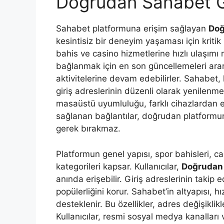
Doğrudan Sahabet Gi
Sahabet platformuna erişim sağlayan
Doğ
kesintisiz bir deneyim yaşaması için kriti
bahis ve casino hizmetlerine hızlı ulaşımı m
bağlanmak için en son güncellemeleri ara
aktivitelerine devam edebilirler. Sahabet, l
giriş adreslerinin düzenli olarak yenilenme
masaüstü uyumluluğu, farklı cihazlardan er
sağlanan bağlantılar, doğrudan platformun 
gerek bırakmaz.
Platformun genel yapısı, spor bahisleri, casi
kategorileri kapsar. Kullanıcılar,
Doğrudan
anında erişebilir. Giriş adreslerinin takip
popülerliğini korur. Sahabet’in altyapısı, h
desteklenir. Bu özellikler, adres değişikli
Kullanıcılar, resmi sosyal medya kanalları 