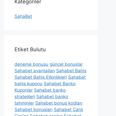
Kategoriler
SahaBet
Etiket Bulutu
deneme bonusu
güncel bonuslar
Sahabet avantajları
Sahabet Bahis
Sahabet Bahis Etkinlikleri
Sahabet
bahis kuponu
Sahabet Banko
Kuponlar
Sahabet banko
stratejileri
Sahabet banko
tahminler
Sahabet bonus kodları
Sahabet bonusları
Sahabet Canlı
Casino
Sahabet casino
Sahabet