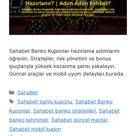
Sahabet Banko Kuponlar hazırlama adımlarını
öğrenin. Stratejiler, risk yönetimi ve bonus
ipuçlarıyla yüksek kazanma şansı yakalayın.
Güncel araçlar ve mobil uyum detayları burada.
K
SahaBet
a
E
Sahabet bahis kuponu
,
Sahabet Banko
t
t
Kuponlar
,
Sahabet banko stratejileri
,
Sahabet
e
i
banko tahminler
,
Sahabet güncel maçlar
,
g
k
Sahabet mobil kupon
o
e