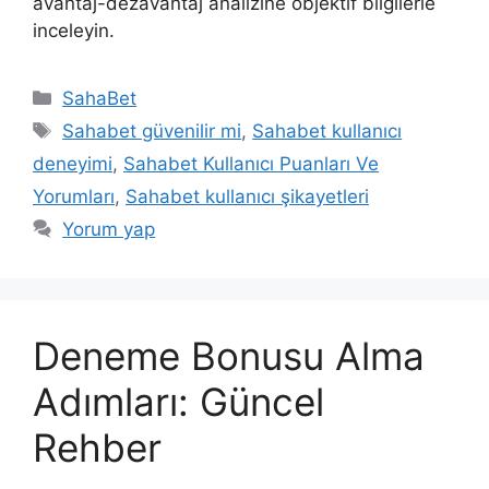
avantaj-dezavantaj analizine objektif bilgilerle
inceleyin.
K
SahaBet
a
E
Sahabet güvenilir mi
,
Sahabet kullanıcı
t
t
deneyimi
,
Sahabet Kullanıcı Puanları Ve
e
i
Yorumları
,
Sahabet kullanıcı şikayetleri
g
k
Yorum yap
o
e
r
t
i
l
l
e
e
Deneme Bonusu Alma
r
r
Adımları: Güncel
Rehber