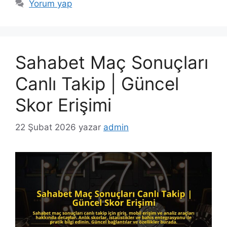
r
Yorum yap
t
i
l
l
e
e
r
r
Sahabet Maç Sonuçları
Canlı Takip | Güncel
Skor Erişimi
22 Şubat 2026
yazar
admin