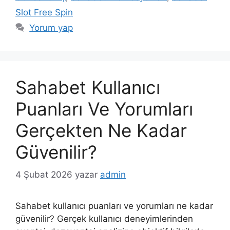
k
Slot Free Spin
o
e
r
Yorum yap
t
i
l
l
e
e
r
r
Sahabet Kullanıcı
Puanları Ve Yorumları
Gerçekten Ne Kadar
Güvenilir?
4 Şubat 2026
yazar
admin
Sahabet kullanıcı puanları ve yorumları ne kadar
güvenilir? Gerçek kullanıcı deneyimlerinden