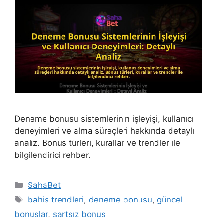
Deneme bonusu sistemlerinin işleyişi, kullanıcı
deneyimleri ve alma süreçleri hakkında detaylı
analiz. Bonus türleri, kurallar ve trendler ile
bilgilendirici rehber.
K
SahaBet
a
E
bahis trendleri
,
deneme bonusu
,
güncel
t
t
bonuslar
,
şartsız bonus