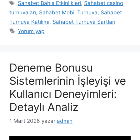
a
E
Sahabet Bahis Etkinlikleri
,
Sahabet casino
t
t
turnuvaları
,
Sahabet Mobil Turnuva
,
Sahabet
e
i
Turnuva Katılımı
,
Sahabet Turnuva Şartları
g
k
Yorum yap
o
e
r
t
i
l
l
e
e
Deneme Bonusu
r
r
Sistemlerinin İşleyişi ve
Kullanıcı Deneyimleri:
Detaylı Analiz
1 Mart 2026
yazar
admin