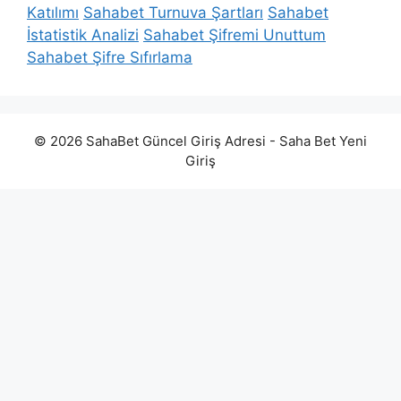
Katılımı
Sahabet Turnuva Şartları
Sahabet
İstatistik Analizi
Sahabet Şifremi Unuttum
Sahabet Şifre Sıfırlama
© 2026 SahaBet Güncel Giriş Adresi - Saha Bet Yeni
Giriş