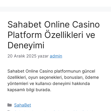
Sahabet Online Casino
Platform Özellikleri ve
Deneyimi
20 Aralık 2025
yazar
admin
Sahabet Online Casino platformunun güncel
özellikleri, oyun seçenekleri, bonusları, ödeme
yöntemleri ve kullanıcı deneyimi hakkında
kapsamlı bilgi burada.
K
SahaBet
a