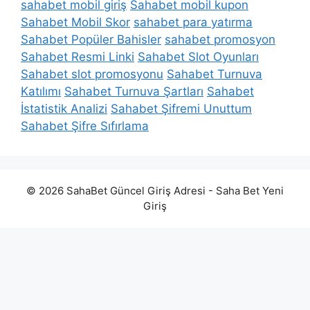
sahabet mobil giriş
Sahabet mobil kupon
Sahabet Mobil Skor
sahabet para yatırma
Sahabet Popüler Bahisler
sahabet promosyon
Sahabet Resmi Linki
Sahabet Slot Oyunları
Sahabet slot promosyonu
Sahabet Turnuva
Katılımı
Sahabet Turnuva Şartları
Sahabet
İstatistik Analizi
Sahabet Şifremi Unuttum
Sahabet Şifre Sıfırlama
© 2026 SahaBet Güncel Giriş Adresi - Saha Bet Yeni
Giriş