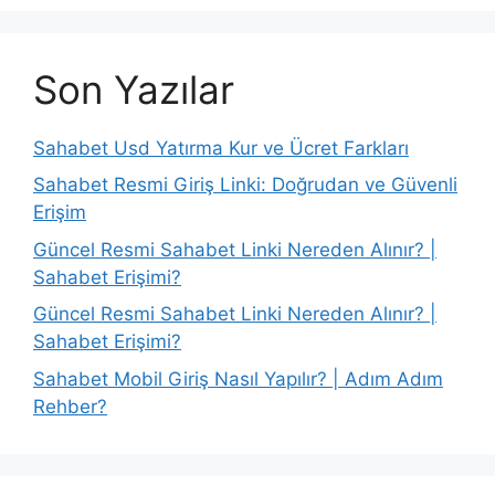
Son Yazılar
Sahabet Usd Yatırma Kur ve Ücret Farkları
Sahabet Resmi Giriş Linki: Doğrudan ve Güvenli
Erişim
Güncel Resmi Sahabet Linki Nereden Alınır? |
Sahabet Erişimi?
Güncel Resmi Sahabet Linki Nereden Alınır? |
Sahabet Erişimi?
Sahabet Mobil Giriş Nasıl Yapılır? | Adım Adım
Rehber?