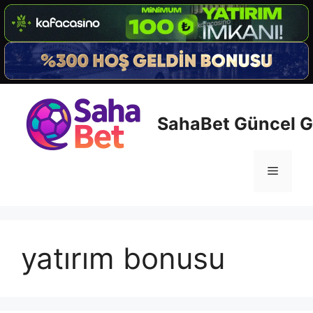
İçeriğe
atla
SahaBet Güncel Gir
Menü
yatırım bonusu