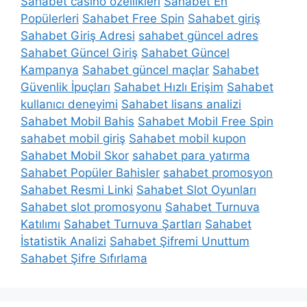
Sahabet casino özellikleri
Sahabet En
Popülerleri
Sahabet Free Spin
Sahabet giriş
Sahabet Giriş Adresi
sahabet güncel adres
Sahabet Güncel Giriş
Sahabet Güncel
Kampanya
Sahabet güncel maçlar
Sahabet
Güvenlik İpuçları
Sahabet Hızlı Erişim
Sahabet
kullanıcı deneyimi
Sahabet lisans analizi
Sahabet Mobil Bahis
Sahabet Mobil Free Spin
sahabet mobil giriş
Sahabet mobil kupon
Sahabet Mobil Skor
sahabet para yatırma
Sahabet Popüler Bahisler
sahabet promosyon
Sahabet Resmi Linki
Sahabet Slot Oyunları
Sahabet slot promosyonu
Sahabet Turnuva
Katılımı
Sahabet Turnuva Şartları
Sahabet
İstatistik Analizi
Sahabet Şifremi Unuttum
Sahabet Şifre Sıfırlama