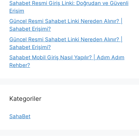
Sahabet Resmi Giriş Linki: Doğrudan ve Güvenli
Erişim
Güncel Resmi Sahabet Linki Nereden Alınır? |
Sahabet Erişimi?
Güncel Resmi Sahabet Linki Nereden Alınır? |
Sahabet Erişimi?
Sahabet Mobil Giriş Nasıl Yapılır? | Adım Adım
Rehber?
Kategoriler
SahaBet