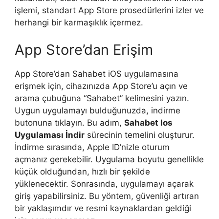
işlemi, standart App Store prosedürlerini izler ve
herhangi bir karmaşıklık içermez.
App Store’dan Erişim
App Store’dan Sahabet iOS uygulamasına
erişmek için, cihazınızda App Store’u açın ve
arama çubuğuna “Sahabet” kelimesini yazın.
Uygun uygulamayı bulduğunuzda, indirme
butonuna tıklayın. Bu adım,
Sahabet Ios
Uygulaması İndir
sürecinin temelini oluşturur.
İndirme sırasında, Apple ID’nizle oturum
açmanız gerekebilir. Uygulama boyutu genellikle
küçük olduğundan, hızlı bir şekilde
yüklenecektir. Sonrasında, uygulamayı açarak
giriş yapabilirsiniz. Bu yöntem, güvenliği artıran
bir yaklaşımdır ve resmi kaynaklardan geldiği