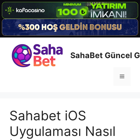
İçeriğe
atla
SahaBet Güncel Gir
Menü
Sahabet iOS
Uygulaması Nasıl