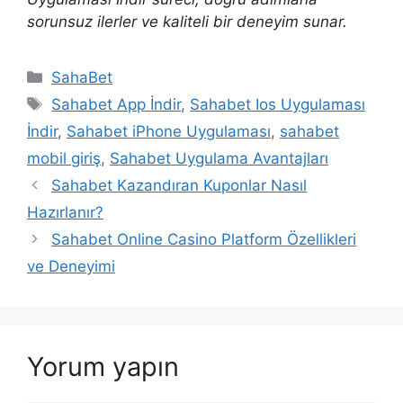
sorunsuz ilerler ve kaliteli bir deneyim sunar.
K
SahaBet
a
E
Sahabet App İndir
,
Sahabet Ios Uygulaması
t
t
İndir
,
Sahabet iPhone Uygulaması
,
sahabet
e
i
mobil giriş
,
Sahabet Uygulama Avantajları
g
k
Sahabet Kazandıran Kuponlar Nasıl
o
e
r
Hazırlanır?
t
i
l
Sahabet Online Casino Platform Özellikleri
l
e
ve Deneyimi
e
r
r
Yorum yapın