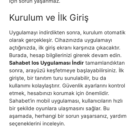
için sorun yaşanmaz.
Kurulum ve İlk Giriş
Uygulamayı indirdikten sonra, kurulum otomatik
olarak gerçekleşir. Cihazınızda uygulamayı
açtığınızda, ilk giriş ekranı karşınıza çıkacaktır.
Burada, hesap bilgilerinizi girerek devam edin.
Sahabet Ios Uygulaması İndir
tamamlandıktan
sonra, arayüzü keşfetmeye başlayabilirsiniz. İlk
girişte, bir tanıtım turu sunulabilir, bu da
kullanımı kolaylaştırır. Güvenlik ayarlarını kontrol
etmek, hesabınızı korumak için önemlidir.
Sahabet’in mobil uygulaması, kullanıcıların hızlı
bir şekilde oyunlara ulaşmasını sağlar. Bu
aşamada, herhangi bir sorun yaşarsanız, yardım
seçeneklerini inceleyin.