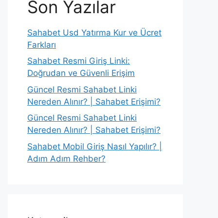
Son Yazılar
Sahabet Usd Yatırma Kur ve Ücret
Farkları
Sahabet Resmi Giriş Linki:
Doğrudan ve Güvenli Erişim
Güncel Resmi Sahabet Linki
Nereden Alınır? | Sahabet Erişimi?
Güncel Resmi Sahabet Linki
Nereden Alınır? | Sahabet Erişimi?
Sahabet Mobil Giriş Nasıl Yapılır? |
Adım Adım Rehber?