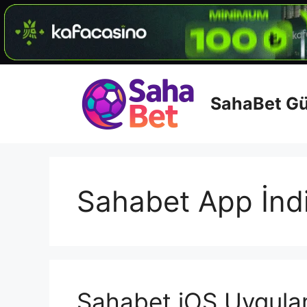
İçeriğe
atla
SahaBet Gün
Sahabet App İndi
Sahabet iOS Uygulama